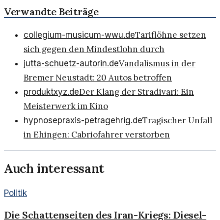
Verwandte Beiträge
Tariflöhne setzen
collegium-musicum-wwu.de
sich gegen den Mindestlohn durch
Vandalismus in der
jutta-schuetz-autorin.de
Bremer Neustadt: 20 Autos betroffen
Der Klang der Stradivari: Ein
produktxyz.de
Meisterwerk im Kino
Tragischer Unfall
hypnosepraxis-petragehrig.de
in Ehingen: Cabriofahrer verstorben
Auch interessant
Politik
Die Schattenseiten des Iran-Kriegs: Diesel-