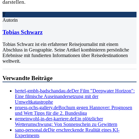
darstellen.
T
Autorin
Tobias Schwarz
Tobias Schwarz ist ein erfahrener Reisejournalist mit einem
Abschluss in Geographie. Seine Artikel kombinieren persönliche
Erlebnisse mit fundierten Informationen über Reisedestinationen
weltweit.
Verwandte Beiträge
hertel-gmbh-badschandau.de
Der Film "Deepwater Horizon":
Eine filmische Auseinandersetzung mit der
Umweltkatastrophe
pruess-ochs-gallery.de
Bochum gegen Hannover: Prognosen
und Wett Tipps für die 2. Bundesliga
gemeinwohl-in-der-karriere.de
Ein plötzlicher
Wetterumschwung: Von Sonnenschein zu Gewittern
sano-personal.de
Die erschreckende Realität eines KI-
Experiments