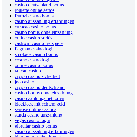
casino deutschland bonus
roulette online seriös
frumzi casino bonus
casino auszahlung erfahrungen
curacao casino bonus
casino bonus ohne einzahlung
online casino seriös
cashwin casino freispiele
flagman casino login
smokace casino bonus
cosmo casino login
online casino bonus
vulcan casino
crypto casino sicherheit
joo casino
crypto casino deutschland
casino bonus ohne einzahlung
casino zahlungsmethoden
blackjack mit echtem geld
seriöse online casinos
starda casino auszahlung
vegas casino login
gibraltar casino bonus
casino auszahlung erfahrungen
bing bong casino bonus