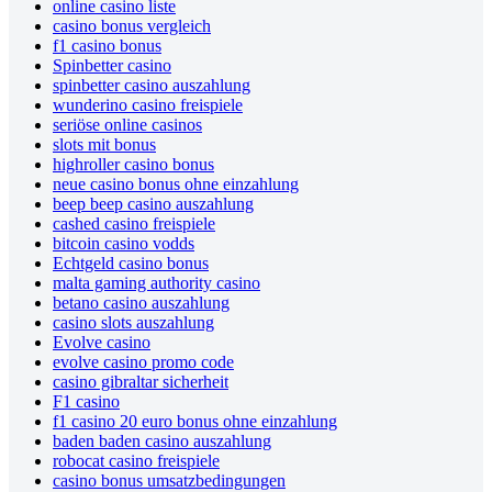
online casino liste
casino bonus vergleich
f1 casino bonus
Spinbetter casino
spinbetter casino auszahlung
wunderino casino freispiele
seriöse online casinos
slots mit bonus
highroller casino bonus
neue casino bonus ohne einzahlung
beep beep casino auszahlung
cashed casino freispiele
bitcoin casino vodds
Echtgeld casino bonus
malta gaming authority casino
betano casino auszahlung
casino slots auszahlung
Evolve casino
evolve casino promo code
casino gibraltar sicherheit
F1 casino
f1 casino 20 euro bonus ohne einzahlung
baden baden casino auszahlung
robocat casino freispiele
casino bonus umsatzbedingungen