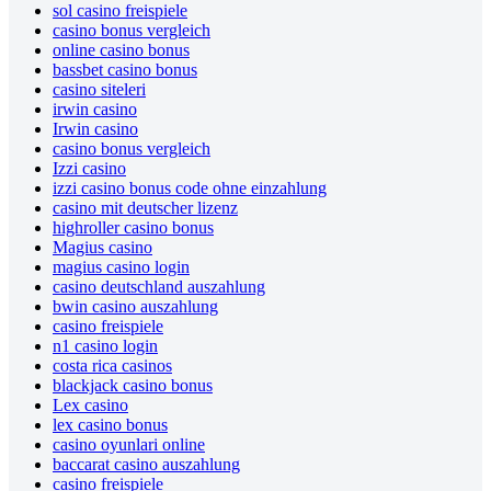
sol casino freispiele
casino bonus vergleich
online casino bonus
bassbet casino bonus
casino siteleri
irwin casino
Irwin casino
casino bonus vergleich
Izzi casino
izzi casino bonus code ohne einzahlung
casino mit deutscher lizenz
highroller casino bonus
Magius casino
magius casino login
casino deutschland auszahlung
bwin casino auszahlung
casino freispiele
n1 casino login
costa rica casinos
blackjack casino bonus
Lex casino
lex casino bonus
casino oyunlari online
baccarat casino auszahlung
casino freispiele