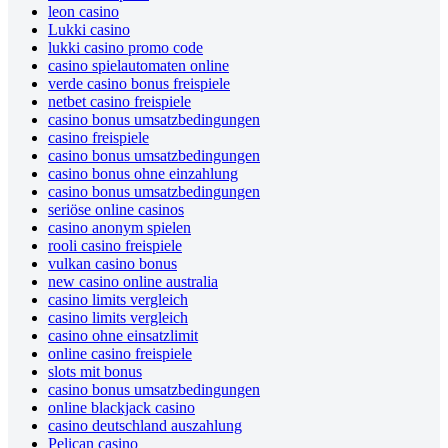
leon casino
Lukki casino
lukki casino promo code
casino spielautomaten online
verde casino bonus freispiele
netbet casino freispiele
casino bonus umsatzbedingungen
casino freispiele
casino bonus umsatzbedingungen
casino bonus ohne einzahlung
casino bonus umsatzbedingungen
seriöse online casinos
casino anonym spielen
rooli casino freispiele
vulkan casino bonus
new casino online australia
casino limits vergleich
casino limits vergleich
casino ohne einsatzlimit
online casino freispiele
slots mit bonus
casino bonus umsatzbedingungen
online blackjack casino
casino deutschland auszahlung
Pelican casino